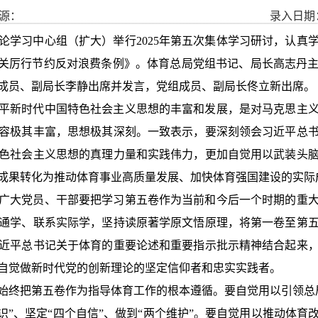
源：
录入日期： 
理论学习中心组（扩大）举行2025年第五次集体学习研讨，认
机关厉行节约反对浪费条例》。体育总局党组书记、局长高志丹
成员、副局长李静出席并发言，党组成员、副局长佟立新出席。
平新时代中国特色社会主义思想的丰富和发展，是对马克思主
容极其丰富，思想极其深刻。一致表示，要深刻领会习近平总
色社会主义思想的真理力量和实践伟力，更加自觉用以武装头
成果转化为推动体育事业高质量发展、加快体育强国建设的实际
广大党员、干部要把学习第五卷作为当前和今后一个时期的重
通学、联系实际学，坚持读原著学原文悟原理，将第一卷至第
近平总书记关于体育的重要论述和重要指示批示精神结合起来
自觉做新时代党的创新理论的坚定信仰者和忠实实践者。
始终把第五卷作为指导体育工作的根本遵循。要自觉用以引领总
识”、坚定“四个自信”、做到“两个维护”。要自觉用以推动体