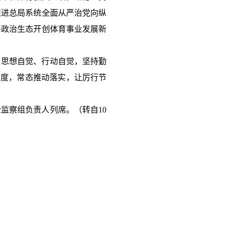
推进总局系统全面从严治党向纵
好政治生态开创体育事业发展新
、思想自觉、行动自觉，坚持勤
力度，常态推动落实，让厉行节
监察组负责人列席。（转自10