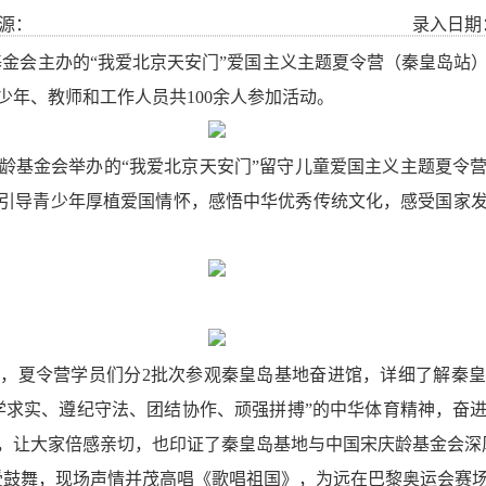
源：
录入日期： 
龄基金会主办的“我爱北京天安门”爱国主义主题夏令营（秦皇岛
少年、教师和工作人员共100余人参加活动。
龄基金会举办的“我爱北京天安门”留守儿童爱国主义主题夏令
引导青少年厚植爱国情怀，感悟中华优秀传统文化，感受国家
下，夏令营学员们分2批次参观秦皇岛基地奋进馆，详细了解秦
学求实、遵纪守法、团结协作、顽强拼搏”的中华体育精神，奋
，让大家倍感亲切，也印证了秦皇岛基地与中国宋庆龄基金会深
受鼓舞，现场声情并茂高唱《歌唱祖国》，为远在巴黎奥运会赛