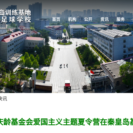
首页
机构
公开
资讯
服务
快讯
庆龄基金会爱国主义主题夏令营在秦皇岛