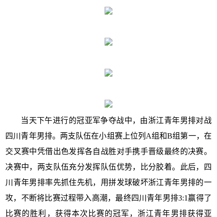
当天下午进行的冠亚军争夺战中，由浙江青年男排对战
四川青年男排。两支队伍在小组赛上位列A组和B组第一，在
交叉赛中凭借出色发挥各自战胜对手携手晋级最终的决赛。
决赛中，两支队伍充分发挥队伍优势，比分胶着。此后，四
川青年男排率先抓住先机，用拼发球破坏浙江青年男排的一
攻，不断将比赛过程带入高潮，最终四川青年男排3:1赢得了
比赛的胜利，获得本次比赛的冠军，浙江青年男排获得亚