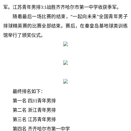
军。江苏青年男排3:1战胜齐齐哈尔市第一中学收获季军。
随着最后一场比赛的结束，“一起向未来”全国青年男子
排球精英赛的比赛全部结束。赛后，在秦皇岛基地球类训练
馆举行了颁奖仪式。
最终排名如下：
第一名 四川青年男排
第二名 浙江青年男排
第三名 江苏青年男排
第四名 齐齐哈尔市第一中学