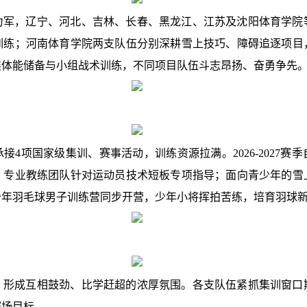
力军，辽宁、河北、吉林、长春、黑龙江、江苏及沈阳体育学院
训练；河南体育学院两支队伍分别深耕雪上技巧、障碍追逐项目
展体能储备与小组战术训练，不同项目队伍斗志昂扬、奋勇争先
接4项国家级集训、赛事活动，训练资源拉满。2026-2027赛
，专业教练团队针对运动员技术短板专项指导；面向青少年的雪
国少年羽毛球男子训练营同步开营，少年小将挥拍苦练，培育羽球
，形成互相鼓劲、比学赶超的浓厚氛围。各支队伍紧抓集训窗口
赛场目标。